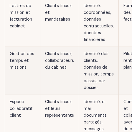
Lettres de
Clients finaux
Identité,
Form
mission et
et
coordonnées,
des 
facturation
mandataires
données
fact
cabinet
contractuelles,
données
financières
Gestion des
Clients finaux,
Identité des
Pilo
temps et
collaborateurs
clients,
rent
missions
du cabinet
données de
plan
mission, temps
passés par
dossier
Espace
Clients finaux
Identité, e-
Com
collaboratif
et leurs
mail,
et
client
représentants
documents
coll
partagés,
avec
messages
du 