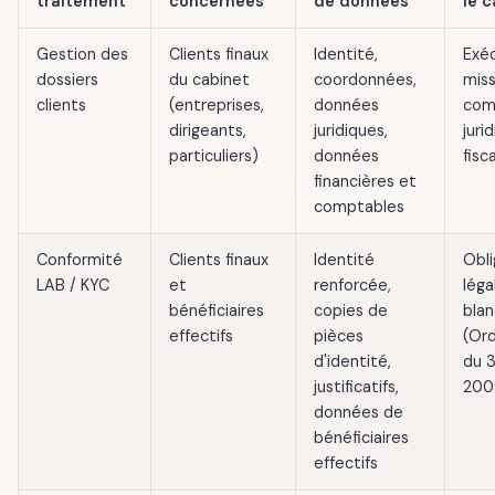
traitement
concernées
de données
le 
Gestion des
Clients finaux
Identité,
Exé
dossiers
du cabinet
coordonnées,
miss
clients
(entreprises,
données
com
dirigeants,
juridiques,
juri
particuliers)
données
fisc
financières et
comptables
Conformité
Clients finaux
Identité
Obli
LAB / KYC
et
renforcée,
léga
bénéficiaires
copies de
bla
effectifs
pièces
(Or
d'identité,
du 3
justificatifs,
200
données de
bénéficiaires
effectifs