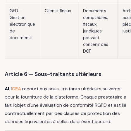
GED —
Clients finaux
Documents
Arch
Gestion
comptables,
acc
électronique
fiscaux,
piè
de
juridiques
just
documents
pouvant
contenir des
DCP
Article 6 — Sous-traitants ultérieurs
ALI
CEA
recourt aux sous-traitants ultérieurs suivants
pour la fourniture de la plateforme. Chaque prestataire a
fait l'objet d'une évaluation de conformité RGPD et est lié
contractuellement par des clauses de protection des
données équivalentes à celles du présent accord.