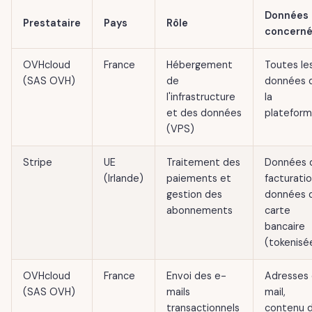
Données
Prestataire
Pays
Rôle
concern
OVHcloud
France
Hébergement
Toutes le
(SAS OVH)
de
données 
l'infrastructure
la
et des données
platefor
(VPS)
Stripe
UE
Traitement des
Données 
(Irlande)
paiements et
facturatio
gestion des
données 
abonnements
carte
bancaire
(tokenisé
OVHcloud
France
Envoi des e-
Adresses
(SAS OVH)
mails
mail,
transactionnels
contenu 